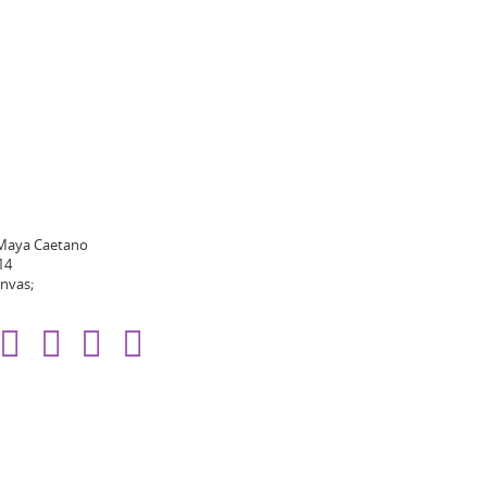
 Maya Caetano
14
anvas;