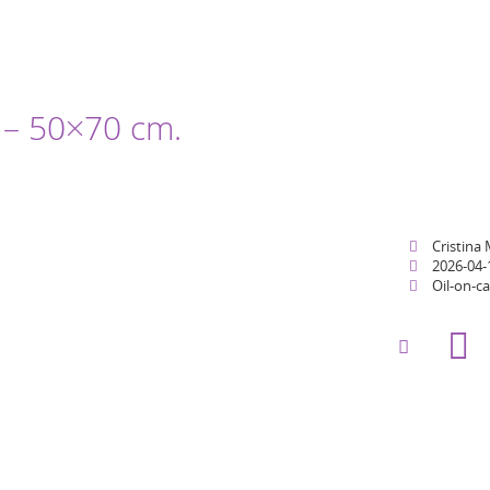
 – 50×70 cm.
Cristina
2026-04-
Oil-on-c