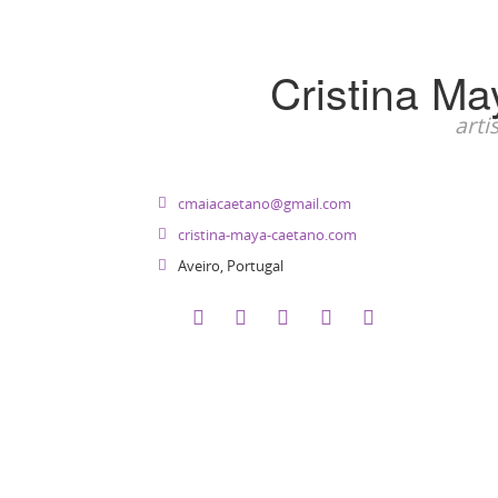
Cristina M
arti
cmaiacaetano@gmail.com
cristina-maya-caetano.com
Aveiro,
Portugal